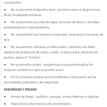
con pinchos.
● No se permiten bolígrafos láser, punteros láser ni dispositivos
de luz focalizada similares.
● No se permiten pistolas de agua, pistolas de chorro, botellas
pulverizadoras ni nebulizadores.
● No se permiten instrumentos musicales, matracas ni bocinas de
aire.
● No se permiten cámaras profesionales, cámaras con flash,
equipos de grabación de vídeo y audio, ni palos para cámaras sin
postes, palos ni “tótems”.
● No se permite confeti, serpentinas ni purpurina suelta (se
aceptan cosméticos que se puedan usar).
● Otros artículos podrán estar prohibidos a discreción de las
autoridades policiales o de seguridad.
SEGURIDAD Y RIESGO
● Armas de fuego, cuchillos, navajas, armas blancas o réplicas.
● Dispositivos electrónicos de aturdimiento.