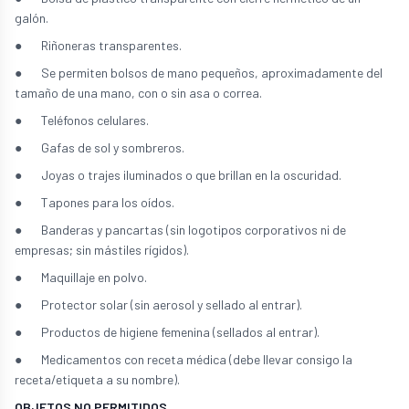
galón.
● Riñoneras transparentes.
● Se permiten bolsos de mano pequeños, aproximadamente del
tamaño de una mano, con o sin asa o correa.
● Teléfonos celulares.
● Gafas de sol y sombreros.
● Joyas o trajes iluminados o que brillan en la oscuridad.
● Tapones para los oídos.
● Banderas y pancartas (sin logotipos corporativos ni de
empresas; sin mástiles rígidos).
● Maquillaje en polvo.
● Protector solar (sin aerosol y sellado al entrar).
● Productos de higiene femenina (sellados al entrar).
● Medicamentos con receta médica (debe llevar consigo la
receta/etiqueta a su nombre).
OBJETOS
NO
PERMITIDOS