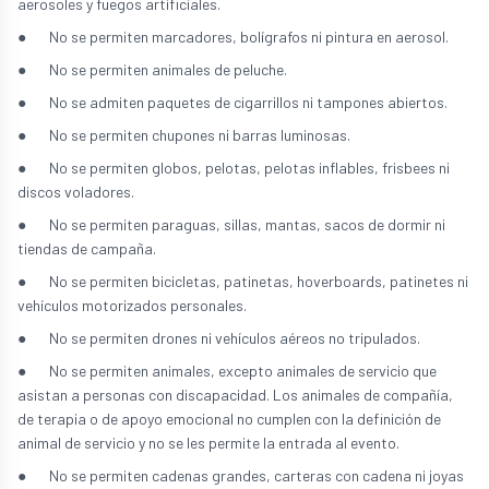
aerosoles y fuegos artificiales.
● No se permiten marcadores, bolígrafos ni pintura en aerosol.
● No se permiten animales de peluche.
● No se admiten paquetes de cigarrillos ni tampones abiertos.
● No se permiten chupones ni barras luminosas.
● No se permiten globos, pelotas, pelotas inflables, frisbees ni
discos voladores.
● No se permiten paraguas, sillas, mantas, sacos de dormir ni
tiendas de campaña.
● No se permiten bicicletas, patinetas, hoverboards, patinetes ni
vehículos motorizados personales.
● No se permiten drones ni vehículos aéreos no tripulados.
● No se permiten animales, excepto animales de servicio que
asistan a personas con discapacidad. Los animales de compañía,
de terapia o de apoyo emocional no cumplen con la definición de
animal de servicio y no se les permite la entrada al evento.
● No se permiten cadenas grandes, carteras con cadena ni joyas