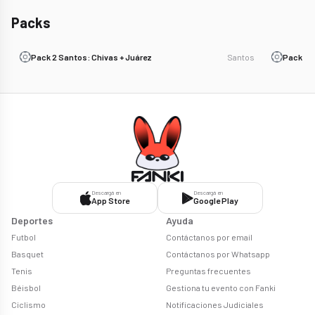
Packs
Pack 2 Santos: Chivas + Juárez
Santos
Pack 2. 
Descargá en
Descargá en
App Store
Google Play
Deportes
Ayuda
Futbol
Contáctanos por email
Basquet
Contáctanos por Whatsapp
Tenis
Preguntas frecuentes
Béisbol
Gestiona tu evento con Fanki
Ciclismo
Notificaciones Judiciales