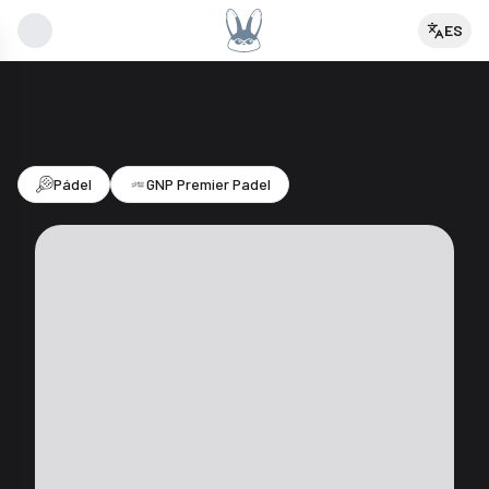
ES
Abono Semanal GNP México Major Premier Pádel Acapulco 2026
Pádel
GNP Premier Padel