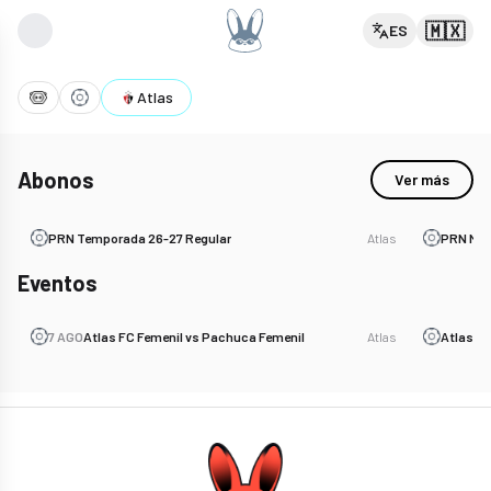
Atlas — Entradas y próximos eventos
Conseguí entradas para los próximos eventos de Atlas en Mexico: P
🇲🇽
ES
Atlas
Abonos
Ver más
PRN Temporada 26-27 Regular
Atlas
PRN Max
Eventos
7 AGO
Atlas FC Femenil vs Pachuca Femenil
Atlas
Atlas F