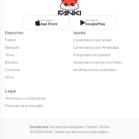
Descargá en
Descargá en
App Store
Google Play
Deportes
Ayuda
Futbol
Contáctanos por email
Basquet
Contáctanos por Whatsapp
Tenis
Preguntas frecuentes
Béisbol
Gestiona tu evento con Fanki
Ciclismo
Notificaciones Judiciales
Otros
Legal
Términos y condiciones
Políticas de privacidad
Contactos
:
Facebook
·
Instagram
·
Twitter
·
TikTok
© 2026 Fanki. Todos los derechos reservados.